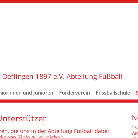
 Oeffingen 1897 e.V. Abteilung Fußball
niorinnen und Junioren
Förderverein
Fussballschule
nterstützer
N
16
n, die uns in der Abteilung Fußball dabei
Än
lichen Ziele zu erreichen