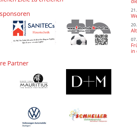
di
21
sponsoren
We
20
Al
07
Fr
in
re Partner